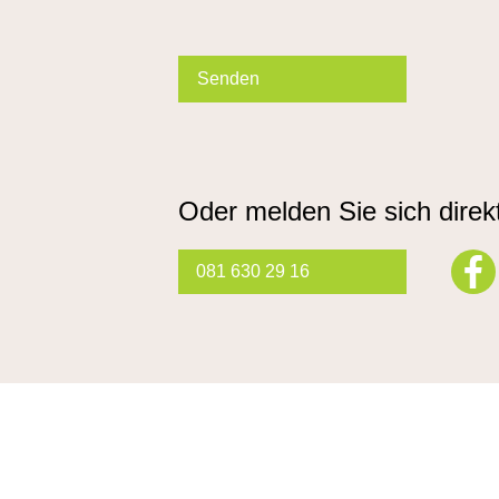
Please
leave
this
field
empty.
Oder melden Sie sich direkt
081 630 29 16