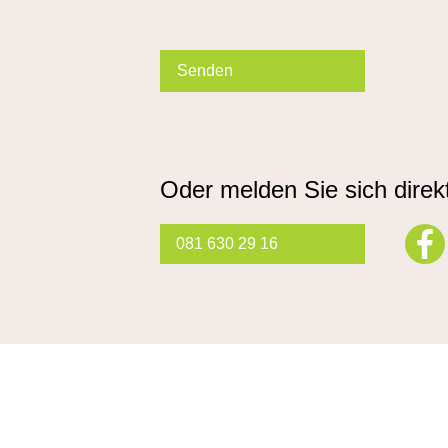
Please
leave
this
field
empty.
Oder melden Sie sich direkt
081 630 29 16